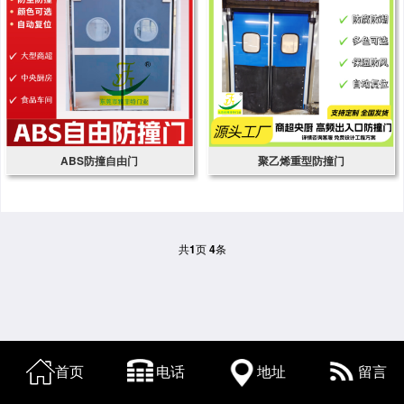
ABS防撞自由门
聚乙烯重型防撞门
共
1
页
4
条
首页
电话
地址
留言