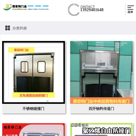
13929481648
分类列表
不锈钢碰撞门
四开物料传递门