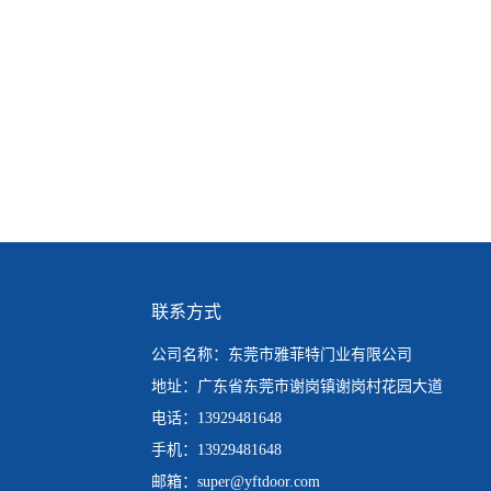
联系方式
公司名称：东莞市雅菲特门业有限公司
地址：广东省东莞市谢岗镇谢岗村花园大道
电话：13929481648
手机：13929481648
邮箱：super@yftdoor.com