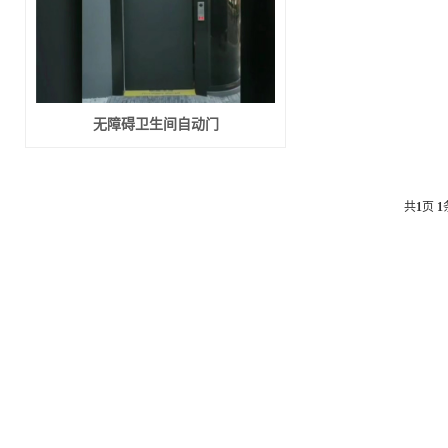
平开洁净门
自动平开门
自动平移门
无障碍卫生间自动门
快速卷帘门
快速堆积门
共
1
页
1
冷库快速卷帘门
工业门封
工业提升门
更多产品