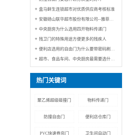
盒马鲜生连锁超市对优质供应商考核标准
安徽砀山联华超市股份有限公司--雅菲特合作案例
中央厨房为什么选用四开物料传递门
残卫门的特殊用途方便更多的残疾人
便利店选用的自由门为什么要带密码刷卡设计
超市、食品车间、中央厨房最需要选什么门，我来为大家揭晓
热门关键词
聚乙烯超级碰撞门
物料传递门
防撞自由门
便利店仓库门
PVC快速卷帘门
卫生间自动门